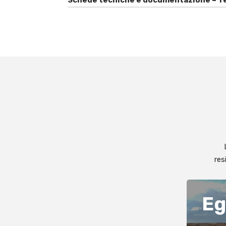
res
Eg