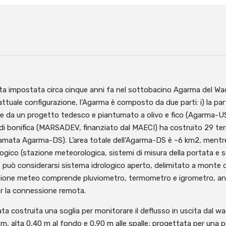
ata impostata circa cinque anni fa nel sottobacino Agarma del Wad
ll’attuale configurazione, l’Agarma è composto da due parti: i) la pa
da un progetto tedesco e piantumato a olivo e fico (Agarma-US); i
onifica (MARSADEV, finanziato dal MAECI) ha costruito 29 terraz
hiamata Agarma-DS). L’area totale dell’Agarma-DS è ~6 km2, mentre 
gico (stazione meteorologica, sistemi di misura della portata e se
S può considerarsi sistema idrologico aperto, delimitato a monte da
 stazione meteo comprende pluviometro, termometro e igrometro, a
 la connessione remota.
stata costruita una soglia per monitorare il deflusso in uscita dal 
a 10 m, alta 0,40 m al fondo e 0,90 m alle spalle; progettata per una