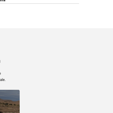
a
e
ale.