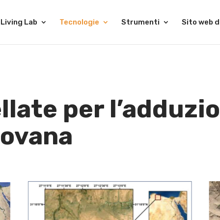
Living Lab
Tecnologie
Strumenti
Sito web d
ellate per l’adduz
iovana