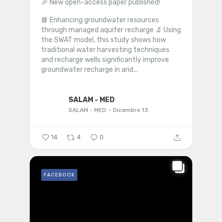
🎉 New open-access paper published!
📘 Enhancing groundwater resources
through managed aquifer recharge
🔬 Using
the SWAT model, this study shows how
traditional water harvesting techniques
and recharge wells significantly improve
groundwater recharge in arid...
SALAM - MED
SALAM - MED
Dicembre 13
14
4
0
FACEBOOK