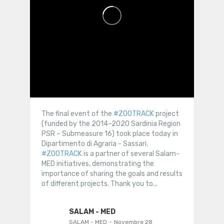
The final event of the
#ZOOTRACK
project
(funded by the 2014–2020 Sardinia Region
PSR – Submeasure 16) took place today in
Dipartimento di Agraria - Sassari.
#ZOOTRACK
is a partner of several Salam-
MED initiatives, demonstrating the
importance of sharing the goals and results
of different projects. Thank you to...
SALAM - MED
SALAM - MED
Novembre 28